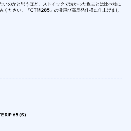
たいのかと思うほど、ストイックで渋かった過去とは比べ物に
しみください。『CT値285』の激飛び高反発仕様に仕上げまし
E RIP 65 (S)