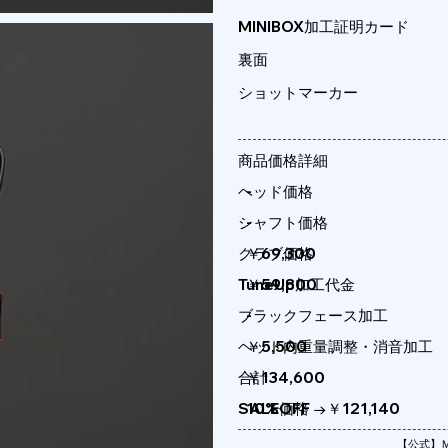
MINIBOX加工証明カード
裏面
ショットマーカー
商品価格詳細
-
ヘッド価格
-
シャフト価格
￥69,300
クラブ価格
TuneUp加工代金
￥59,800
ブラックフェース加工
-
ヘッド内重量調整・消音加工
￥5,500
合計
￥134,600
SALE価格
10%OFF →￥121,140
【公式】