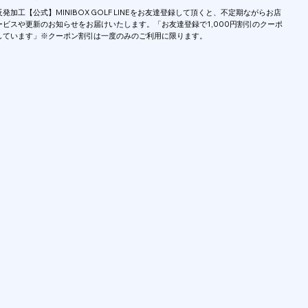
発加工【公式】MINIBOX GOLF LINEをお友達登録して頂くと、不定期ながらお店
ービスや更新のお知らせをお届けいたします。「お友達登録で1,000円割引のクーポ
しています」
※クーポン割引は一度のみのご利用に限ります。