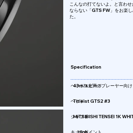
こんなの打てないよ。と言わせ
ならない「GTS FW」をお楽
た。
Specification
ヘッドスピード
43m/s未満のプレーヤー向け
ヘッド
Titleist GTS2 #3
シャフト
MITSIBISHI TENSEI 1K WHIT
​キックポイント
High