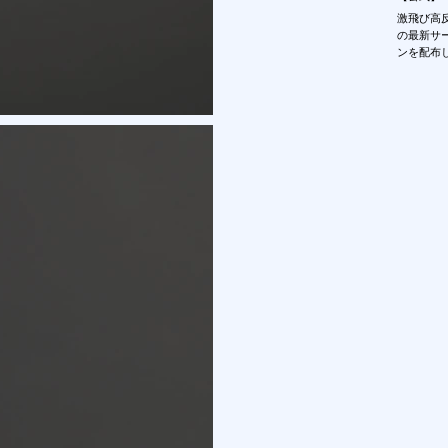
激飛び高反
の最新サ
ンを配布