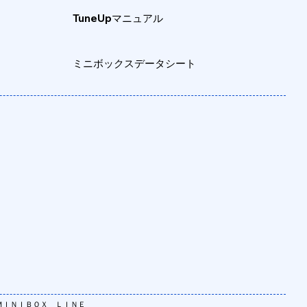
TuneUpマニュアル
​ミニボックスデータシート
ＭＩＮＩＢＯＸ ＬＩＮＥ