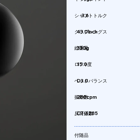
シャフトトルク
3.6
クラブレングス
43.0Inch
総重量
330g
ロフト
15.0度
ヘッドバランス
D3.0
振動数
280cpm
反発係数
CT値285
付随品