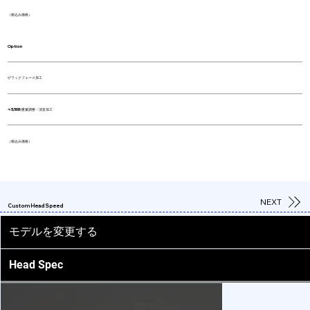
（税込み価格）
Option
-
ブラックフェース加工
￥5,500
ヘッド内重量調整・消音加工
（税込み価格）
NEXT
Custom Head Speed
モデルを変更する
Head Spec